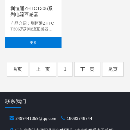
圳恒通ZHTCT306系
列电流互感器
产品介绍：圳恒通ZHTC
T306系列电流互感器，
体积小，精度高，一致性
好，适用于电力网络仪
更多
表，电量变送器，电...
首页
上一页
1
下一页
尾页
联系我们
2499441359@qq.com
18083748744