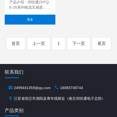
产品介绍：圳恒通ZHTQ
E-26系列电流互感器，体
积小，精度高，一致性
好，适用于电力网络仪
更多
表，电量变送器，电...
首页
上一页
1
下一页
尾页
联系我们
2499441359@qq.com
18083748744
江苏省宿迁市泗阳县青年线附近（南京圳恒通电子总部）
产品类别